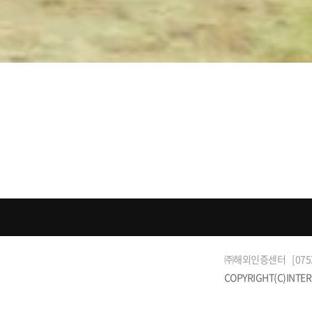
㈜해외인증센터
[07
COPYRIGHT(C)INTER