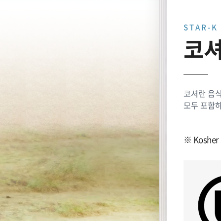
STAR-K
코셔
코셔란 음식
모두 포함하
※ Kosher