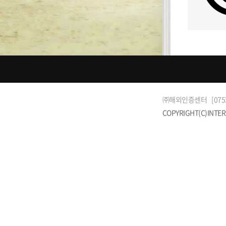
㈜해외인증센터
[07
COPYRIGHT(C)INTER