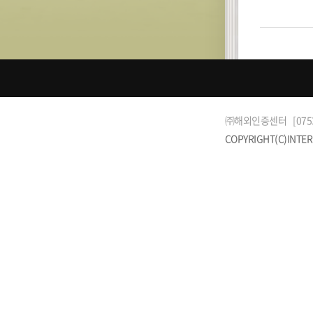
㈜해외인증센터
[07
COPYRIGHT(C)INTER